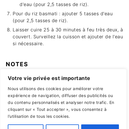
d'eau (pour 2,5 tasses de riz).
Pour du riz basmati : ajouter 5 tasses d'eau
(pour 2,5 tasses de riz).
Laisser cuire 25 à 30 minutes à feu très deux, à
couvert. Surveillez la cuisson et ajouter de l'eau
si nécessaire.
NOTES
Le zembrocal pommes de terre accompagne
Votre vie privée est importante
parfaitement un bon
rougail saucisses
de La
Réunion !
Nous utilisons des cookies pour améliorer votre
expérience de navigation, diffuser des publicités ou
du contenu personnalisés et analyser notre trafic. En
Find it online
:
https://unreunionnaisencuisine.com/recette/zembr
cliquant sur « Tout accepter », vous consentez à
ocal-pomme-de-terre/
l’utilisation de tous les cookies.