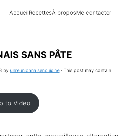
Accueil
Recettes
À propos
Me contacter
AIS SANS PÂTE
3
by
unreunionnaisencuisine
· This post may contain
 to Video